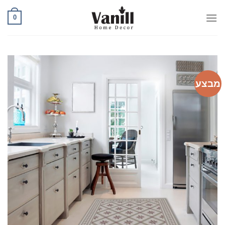
Ski
0
t
conten
מבצע