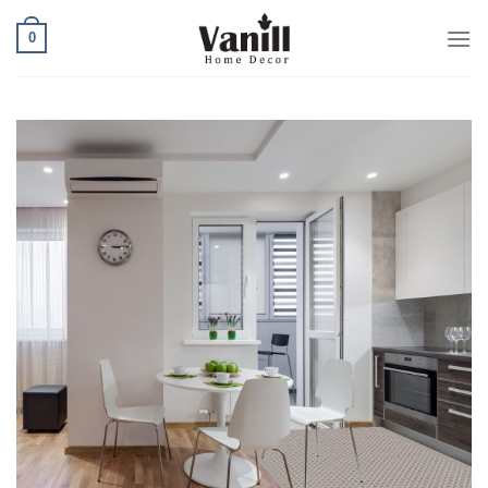
Ski
0
t
conten