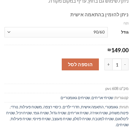
ניתן לשימוש גם בחוץ, עדיף במקום מקורה.
ניתן להזמין בהתאמה אישית
נקה
גודל
149.00
₪
כמות של פירנצה בורדו בז - שטיח רצפה פיויסי אריחים - #608
הוספה לסל
מק"ט:
pvc 608
קטגוריות:
שטיחי אריחים
,
שטיחים גאומטריים
תגיות:
גאומטרי
,
התאמה אישית
,
חדרי ילדים
,
כיסויי רצפה
,
משטח פעילות
,
נורדי
,
פינות משחק
,
שטיח אוירה
,
שטיח אריחים
,
שטיח גדול
,
שטיח גומי
,
שטיח ויניל
,
שטיח
לינולאום
,
שטיח למטבח
,
שטיח לסלון
,
שטיח מעוצב
,
שטיח פיויסי
,
שטיח פעילות
,
שטיחים.