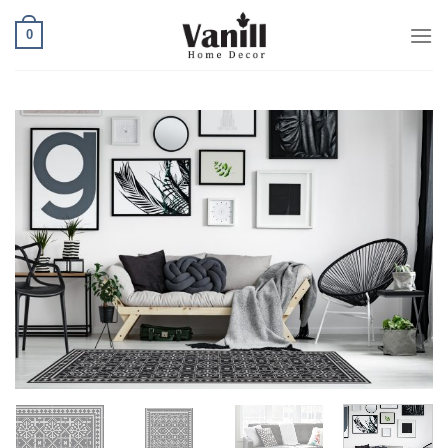
Ski
0
t
conten