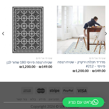
שטיחי אריחים
שטיחי אריחים
מדריד תכלת וירקרק – שטיח רצפה
שטיח רצפה פיויסי 180 שחור לבן
פיויסי – #212
₪
1,200.00
–
₪
149.00
₪
1,200.00
–
₪
149.00
ראשי
אודותינו
חנות
המציאון
מידע
בלוג
צור קשר
צ'אט עם נציג
Copyright 2026 ©
UX Themes