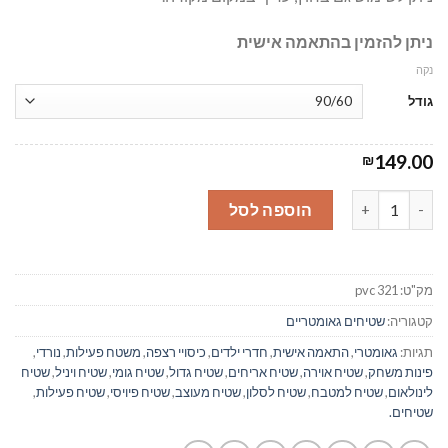
ניתן להזמין בהתאמה אישית
נקה
גודל
149.00
₪
כמות של סופי ירוק - שטיח רצפה פיויסי - #321
הוספה לסל
מק"ט:
pvc 321
קטגוריה:
שטיחים גאומטריים
תגיות:
גאומטרי
,
התאמה אישית
,
חדרי ילדים
,
כיסויי רצפה
,
משטח פעילות
,
נורדי
,
פינות משחק
,
שטיח אוירה
,
שטיח אריחים
,
שטיח גדול
,
שטיח גומי
,
שטיח ויניל
,
שטיח
לינולאום
,
שטיח למטבח
,
שטיח לסלון
,
שטיח מעוצב
,
שטיח פיויסי
,
שטיח פעילות
,
שטיחים.