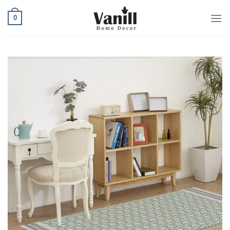
Ski
0
t
conten