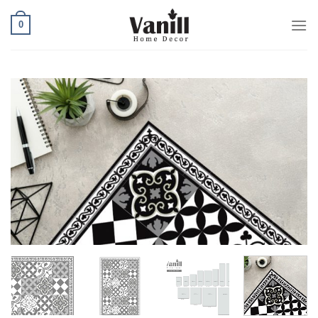
Ski
0
t
conten