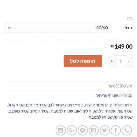
נקה
גודל
149.00
₪
כמות של מרקש מיקס שחור לבן - שטיח רצפה פיויסי - #313
הוספה לסל
מק"ט:
pvc 313
קטגוריה:
שטיחי אריחים
תגיות:
אריחים
,
התאמה אישית
,
כיסויי רצפה
,
שחור לבן
,
שטיח אריחים
,
שטיח גדול
,
שטיח גומי
,
שטיח ויניל
,
שטיח לינולאום
,
שטיח למטבח
,
שטיח לסלון
,
שטיח מעוצב
,
שטיח פיויסי
,
שטיחון למטבח