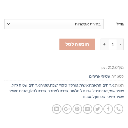
גודל
כמות של מדריד תכלת וירקרק - שטיח רצפה פיויסי - #212
הוספה לסל
מק"ט:
pvc 212
קטגוריה:
שטיחי אריחים
תגיות:
אריחים
,
התאמה אישית
,
טורקיז
,
כיסויי רצפה
,
שטיח אריחים
,
שטיח גדול
,
שטיח גומי
,
שטיח ויניל
,
שטיח לינולאום
,
שטיח למטבח
,
שטיח לסלון
,
שטיח מעוצב
,
שטיח פיויסי
,
שטיחון למטבח