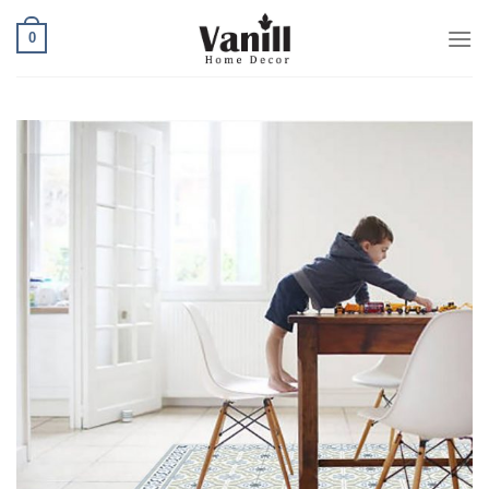
Ski
0
t
conten