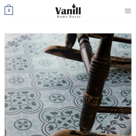
Ski
0
t
conten