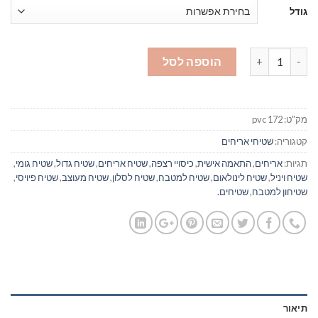
גודל
כמות של ליסבון תכלת ואפור - שטיח רצפה פיויסי - #172
הוספה לסל
מק"ט:
pvc 172
קטגוריה:
שטיחי אריחים
תגיות:
אריחים
,
התאמה אישית
,
כיסויי רצפה
,
שטיח אריחים
,
שטיח גדול
,
שטיח גומי
,
שטיח ויניל
,
שטיח לינולאום
,
שטיח למטבח
,
שטיח לסלון
,
שטיח מעוצב
,
שטיח פיויסי
,
שטיחון למטבח
,
שטיחים.
תיאור