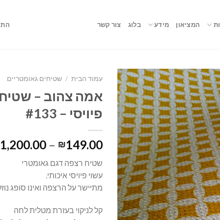
ת
המציאון
מידע
בלוג
צור קשר
התח
עמוד הבית
/
שטיחים גאומטריים
אמה צהוב – שטיח
פיויסי – #133
1,200.00
–
149.00
₪
שטיח רצפה דגם גאומטרי
עשוי פיויסי איכותי.
מתיישר על הרצפה ואינו סופג נוזל
קל לניקוי בעזרת מטלית לחה