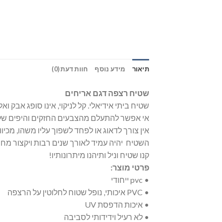
תיאור
מידע נוסף
חוות דעת (0)
שטיח רצפה דגם אריחים
שטיח ביתי אידיאלי. קל לניקוי, אינו סופג אבק ו
אי אפשר להתעלם מהצבעים החזקים והיפים של 
אין צורך לדאוג או לפחד לשפוך עליו משהו, מכיוון
השטיח יהיה עמיד לאורך שנים רבות ויקצור מח
קנו שטיח וניל ותיהנו מיתרונותיו!
פרטי מוצר:
• pvc ייחודי
• PVC איכותי, נופל שטוח לחלוטין על הרצפה
• איכות הדפסת UV
• לא רעיל וידידותי לסביבה