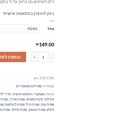
ניתן לשימוש גם בחוץ, עדיף במקו
ניתן להזמין בהתאמה אישית
נקה
גודל
149.00
₪
כמות של אמה צהוב - שטיח רצפה פיויסי
הוספה לסל
מק"ט:
pvc 133
קטגוריה:
שטיחים גאומטריים
תגיות:
גאומטרי
,
התאמה אישית
,
חדרי ילד
פעילות
,
פינות משחק
,
שטיח אוירה
,
שטיח 
שטיח גומי
,
שטיח ויניל
,
שטיח לינולאום
,
שט
לסלון
,
שטיח מעוצב
,
שטיח פיויסי
,
שטיח פע