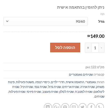
ניתן להזמין בהתאמה אישית
נקה
גודל
149.00
₪
כמות של אירה אדום וטורקיז - שטיח רצפה פיויסי - #122
הוספה לסל
מק"ט:
pvc 122
קטגוריה:
שטיחים גאומטריים
תגיות:
גאומטרי
,
התאמה אישית
,
חדרי ילדים
,
כיסויי רצפה
,
משטח פעילות
,
פינות
משחק
,
שטיח אוירה
,
שטיח אריחים
,
שטיח גדול
,
שטיח גומי
,
שטיח ויניל
,
שטיח
לינולאום
,
שטיח למטבח
,
שטיח לסלון
,
שטיח מעוצב
,
שטיח פיויסי
,
שטיח פעילות
,
שטיחים.