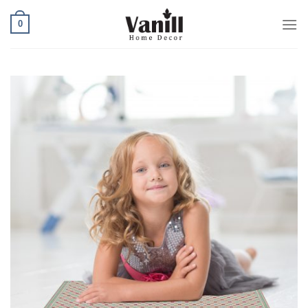
Ski
0
t
conten