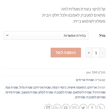
קל לניקוי בעזרת מטלית לחה
מתאים למטבח, לאמבט ולכל חלקי הבית.
מומלץ לשימוש בייתי.
גודל
כמות של ורונה - שטיח רצפה פיויסי אפור כחול 104#
הוספה לסל
מק"ט:
pvc 104
קטגוריה:
שטיחי אריחים
תגיות:
אריחים
,
התאמה אישית
,
כיסויי רצפה
,
שטיח אריחים
,
שטיח גדול
,
שטיח גומי
,
שטיח ויניל
,
שטיח לינולאום
,
שטיח למטבח
,
שטיח לסלון
,
שטיח מעוצב
,
שטיח פיויסי
,
שטיחון למטבח
,
שטיחים.