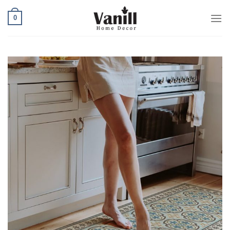
Ski
0
t
conten