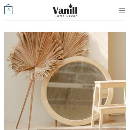
Ski
0
t
conten