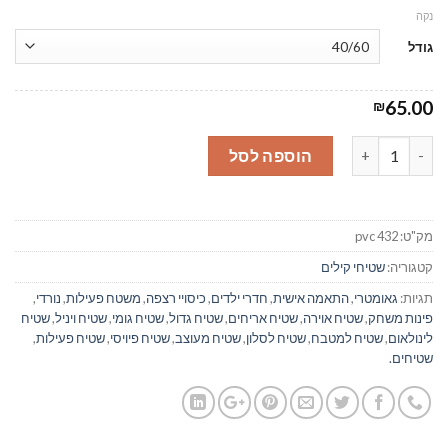
נקה
גודל
65.00
₪
כמות של שטיח פרסי צהוב - עשוי פיויסי- #432
הוספה לסל
מק"ט:
pvc 432
קטגוריה:
שטיחי קילים
תגיות:
גאומטרי
,
התאמה אישית
,
חדרי ילדים
,
כיסויי רצפה
,
משטח פעילות
,
נורדי
,
פינות משחק
,
שטיח אוירה
,
שטיח אריחים
,
שטיח גדול
,
שטיח גומי
,
שטיח ויניל
,
שטיח
לינולאום
,
שטיח למטבח
,
שטיח לסלון
,
שטיח מעוצב
,
שטיח פיויסי
,
שטיח פעילות
,
שטיחים.