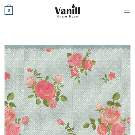
Ski
0
t
conten