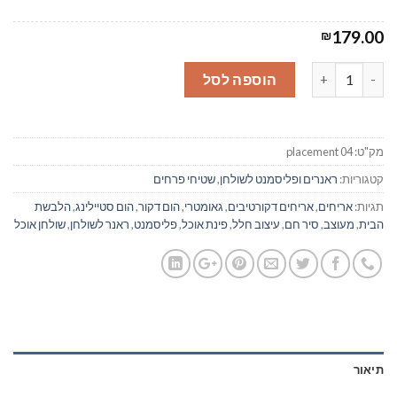
179.00
₪
כמות של ראנר/ פלייסמנט לשולחן דגם פרחים 04
הוספה לסל
מק"ט:
placement 04
קטגוריות:
ראנרים ופליסמנט לשולחן
,
שטיחי פרחים
תגיות:
אריחים
,
אריחים דקורטיבים
,
גאומטרי
,
הום דקור
,
הום סטיילינג
,
הלבשת
הבית
,
מעוצב
,
סיר חם
,
עיצוב חלל
,
פינת אוכל
,
פליסמנט
,
ראנר לשולחן
,
שולחן אוכל
תיאור