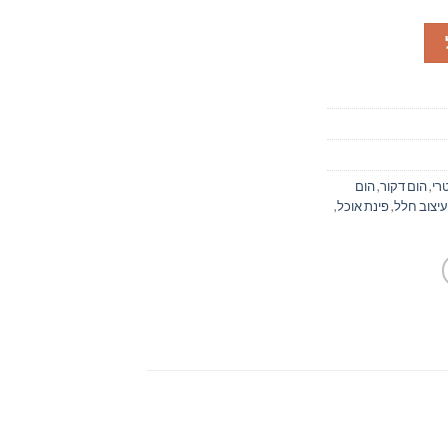
 אריחים 214
רי
,
הום דקור
,
הום
עיצוב חלל
,
פינת אוכל
,