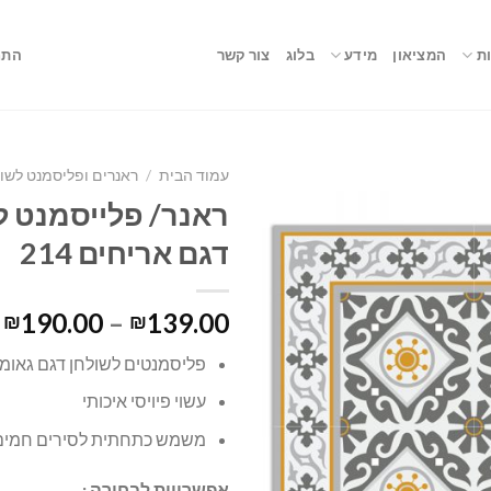
ת
המציאון
מידע
בלוג
צור קשר
התח
עמוד הבית
/
ראנרים ופליסמנט לשו
ראנר/ פלייסמנט ל
דגם אריחים 214
190.00
–
139.00
₪
₪
פליסמנטים לשולחן דגם גאומ
עשוי פיויסי איכותי
משמש כתחתית לסירים חמים
אפשרויות לבחירה :