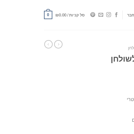
0
בר
סל קניות /
0.00
₪
לחן
שולחן
טרי