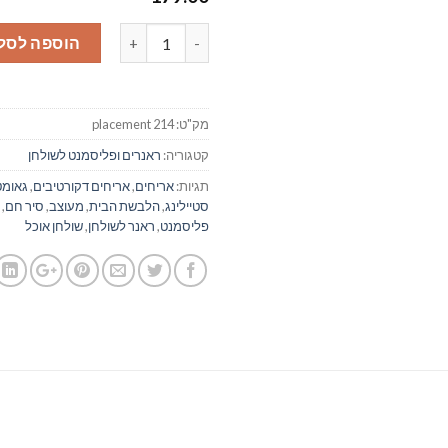
כמות של ראנר/ פלייסמנט לשולחן דגם
הוספה לסל
מק"ט:
placement 214
קטגוריה:
ראנרים ופליסמנט לשולחן
תגיות:
אריחים
,
אריחים דקורטיבים
,
גאומט
סטיילינג
,
הלבשת הבית
,
מעוצב
,
סיר חם
,
פליסמנט
,
ראנר לשולחן
,
שולחן אוכל