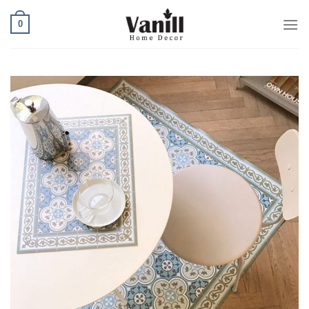
Ski
0
t
conten