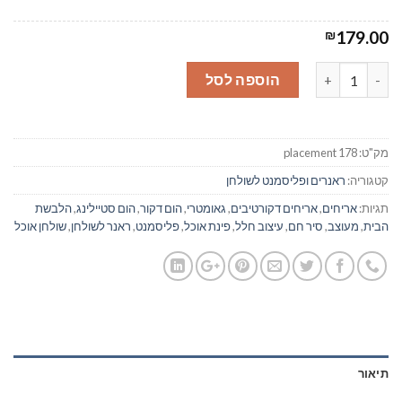
179.00
₪
כמות של ראנר/ פלייסמנט לשולחן דגם אריחים 178
הוספה לסל
מק"ט:
placement 178
קטגוריה:
ראנרים ופליסמנט לשולחן
תגיות:
אריחים
,
אריחים דקורטיבים
,
גאומטרי
,
הום דקור
,
הום סטיילינג
,
הלבשת
הבית
,
מעוצב
,
סיר חם
,
עיצוב חלל
,
פינת אוכל
,
פליסמנט
,
ראנר לשולחן
,
שולחן אוכל
תיאור