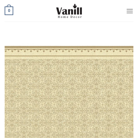
Ski
0
t
conten