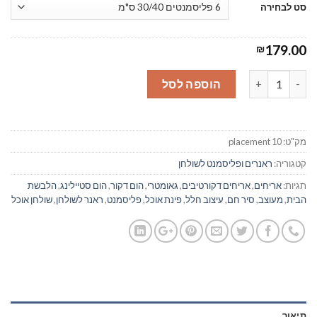
סט לבחירה
179.00
₪
כמות של ראנר/ פלייסמנט לשולחן דגם אורינטלי בז' 10
הוספה לסל
מק"ט:
placement 10
קטגוריה:
ראנרים ופליסמנט לשולחן
תגיות:
אריחים
,
אריחים דקורטיבים
,
גאומטרי
,
הום דקור
,
הום סטיילינג
,
הלבשת
הבית
,
מעוצב
,
סיר חם
,
עיצוב חלל
,
פינת אוכל
,
פליסמנט
,
ראנר לשולחן
,
שולחן אוכל
תיאור