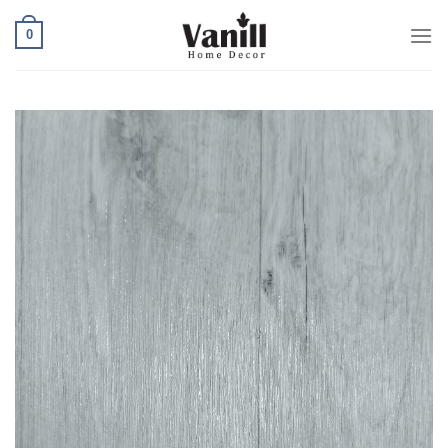
Ski
0
t
conten