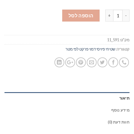
כמות של פיויסי דמוי פרקט - רוחב 2 מטר - מולבן #106
הוספה לסל
מק"ט:
591_11
קטגוריה:
שטיחי פיויסי דמוי פרקט לפי מטר
תיאור
מידע נוסף
חוות דעת (0)