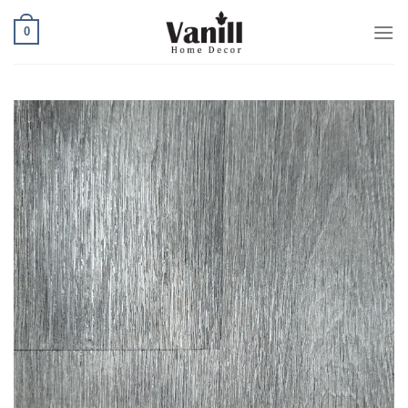
Ski
0
t
conten