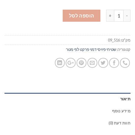
כמות של פיויסי דמוי פרקט - רוחב 2 מטר - אפור עופרת #111
הוספה לסל
מק"ט:
516_09
קטגוריה:
שטיחי פיויסי דמוי פרקט לפי מטר
תיאור
מידע נוסף
חוות דעת (0)