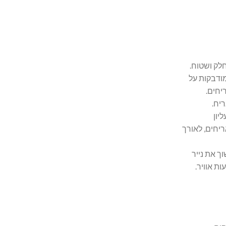
חלק ושטוח.
מודבקות על
יחים.
יח.
יון
יחים, לאורך
ך את נייר
ת אוויר.