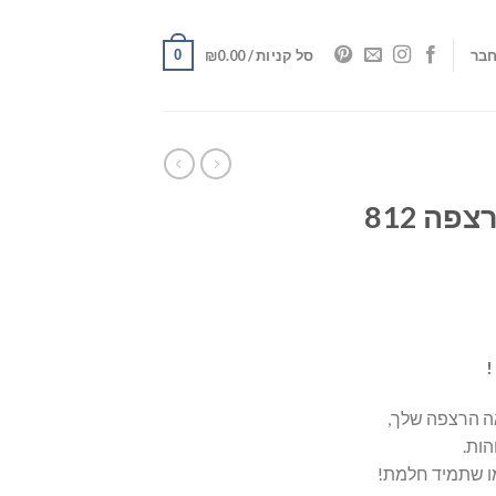
0
בר
סל קניות /
0.00
₪
מדבקות אריחים לרצפה 812
!
אה הרצפה שלך,
הות.
ו שתמיד חלמת!