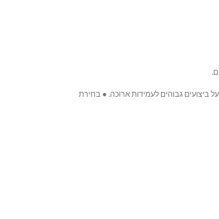
ם.
ה. ● למינציה. ● דבק בעל ביצועים גבוהים לעמידות ארוכה. ● בחירת