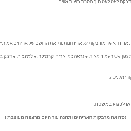
דבקה לאט לאט תוך הסרת בועות אוויר.
אריח, אשר מודבקות על אריח ונותנות את הרושם של אריחים אמיתיי
מוצרים באיכות ויניל פרימיום ● דביק עם הדפסת מגן UV העמיד מאוד. ● נראה כמו אריחי קרמיק
רי מלמטה.
או לפגוע במשטח.
נסה את מדבקות האריחים ותהנה עוד היום מרצפה מעוצבת !