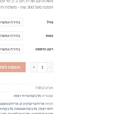
משלוח עם שליח, תוך 2-3 ימי עסקים
הזמנה מעל 300 שח – משלוח חינם
גודל
כמות
רקע הדפסה
כמות של מדבקות אריחים לרצפה 812 טורקיז
הוספה לסל
מק"ט:
FS812
קטגוריה:
מדבקות אריחי רצפה
תגיות:
אריחים דקורטיבים
,
אריחים מעוצב
חיפוי רצפה
,
מדבקות אוטומות
,
מדבקות א
מדבקות לאמבט
,
מדבקות למטבח
,
מדבק