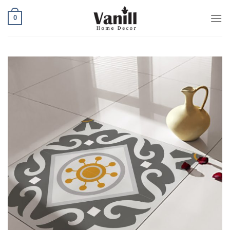
Ski
0
t
conten