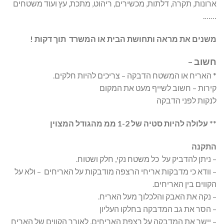
ארונות, תקרה, דלתות, מכשירים, ריהוט, מתכת, עץ ועוד משטחים
…….
משנים את מראה ותחושת הבית או המשרד תוך דקות !
חשוב –
* האריח או המשטח הדבקה – צריכים להיות חלקים.
קירות – חשוב לשייף מעט את המקום
לנקות לפני הדבקה
**
עלולה להיות סטיה של 1-2 ממ מהגודל המצוין
התקנה
– ניתן להדביק על כל משטח נקי, חלק ושטוח.
– וודא כי מדבקות אריחי הרצפה מודבקות על האריחים – ולא על
הקווים בין האריחים.
– נקה את האבק והלכלוך מעל האריח.
– הסר את גב המדבקה בחלקו העליון
– יישר את המדבקה על רצפת האריחים, לאורך הקווים של האריח