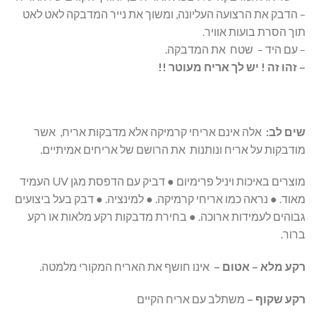
– הדבק את הרצועה העליונה, ומשוך את נייר המדבקה לאט לאט
תוך הסרת בועות אוויר.
– עם היד – שטח את המדבקה.
– זהו זה ! יש לך אריח מעוטר !!
שים
לב:
אלה אינם אריחי קרמיקה אלא מדבקות אריח, אשר
מודבקות על אריח ונותנות את הרושם של אריחים אמיתיים.
מוצרים באיכות ויניל פרימיום ● דביק עם הדפסת מגן UV העמיד
מאוד. ● נראה כמו אריחי קרמיקה. ● למינציה. ● דבק בעל ביצועים
גבוהים לעמידות ארוכה. ● בחירת מדבקות רקע מלאות או רקע
ברור.
רקע מלא – אטום –
אינו חושף את האריח המקורי מלמטה.
רקע שקוף –
משתלב עם אריח הקיים