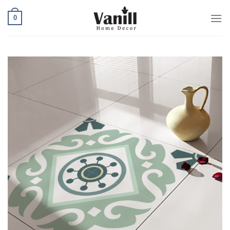
Ski
0
t
conten