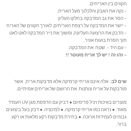
הקווים בין האריחים.
– נקה את האבק והלכלוך מעל האריח.
– הסר את גב המדבקה בחלקו העליון
– יישר את המדבקה על רצפת האריחים, לאורך הקווים של האריח
– הדבק את הרצועה העליונה, ומשוך את נייר המדבקה לאט לאט
תוך הסרת בועות אוויר.
– עם היד – שטח את המדבקה.
– זהו זה ! יש לך אריח מעוטר !!
שים
לב:
אלה אינם אריחי קרמיקה אלא מדבקות אריח, אשר
מודבקות על אריח ונותנות את הרושם של אריחים אמיתיים.
מוצרים באיכות ויניל פרימיום ● דביק עם הדפסת מגן UV העמיד
מאוד. ● נראה כמו אריחי קרמיקה. ● למינציה. ● דבק בעל ביצועים
גבוהים לעמידות ארוכה. ● בחירת מדבקות רקע מלאות או רקע
ברור.