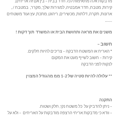
מדבקות אלה מתאימות לכל חדר בבית – בין אם זה אריחים,
קירות, מטבח, חדר אמבטיה, למגירות שלך, מקרר, במטבח / ,
ארונות, תקרה, דלתות, מכשירים, ריהוט, מתכת, עץ ועוד משטחים
…….
משנים את מראה ותחושת הבית או המשרד תוך דקות !
חשוב –
* האריח או המשטח הדבקה – צריכים להיות חלקים.
קירות – חשוב לשייף מעט את המקום
לנקות לפני הדבקה
**
עלולה להיות סטיה של 1-2 ממ מהגודל המצוין
התקנה
– ניתן להדביק על כל משטח נקי, חלק ושטוח.
– וודא כי מדבקות אריחי הרצפה מודבקות על האריחים – ולא על