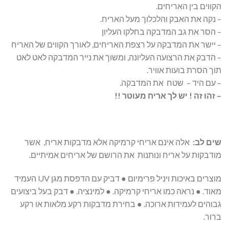
הקווים בין האריחים.
– נקה את האבק והלכלוך מעל האריח.
– הסר את גב המדבקה בחלקו העליון
– יישר את המדבקה על רצפת האריחים, לאורך הקווים של האריח
– הדבק את הרצועה העליונה, ומשוך את נייר המדבקה לאט לאט
תוך הסרת בועות אוויר.
– עם היד – שטח את המדבקה.
– זהו זה ! יש לך אריח מעוטר !!
שים
לב:
אלה אינם אריחי קרמיקה אלא מדבקות אריח, אשר
מודבקות על אריח ונותנות את הרושם של אריחים אמיתיים.
מוצרים באיכות ויניל פרימיום ● דביק עם הדפסת מגן UV העמיד
מאוד. ● נראה כמו אריחי קרמיקה. ● למינציה. ● דבק בעל ביצועים
גבוהים לעמידות ארוכה. ● בחירת מדבקות רקע מלאות או רקע
ברור.