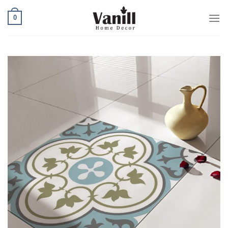
Ski
0
t
conten