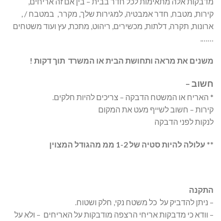
מדבקות אלה מתאימות לכל חדר בבית – בין אם זה אריחים,
קירות, מטבח, חדר אמבטיה, למגירות שלך, מקרר, במטבח / ,
ארונות, תקרה, דלתות, מכשירים, ריהוט, מתכת, עץ ועוד משטחים
…….
משנים את מראה ותחושת הבית או המשרד תוך דקות !
חשוב –
* האריח או המשטח הדבקה – צריכים להיות חלקים.
קירות – חשוב לשייף מעט את המקום
לנקות לפני הדבקה
**
עלולה להיות סטיה של 1-2 ממ מהגודל המצוין
התקנה
– ניתן להדביק על כל משטח נקי, חלק ושטוח.
– וודא כי מדבקות אריחי הרצפה מודבקות על האריחים – ולא על