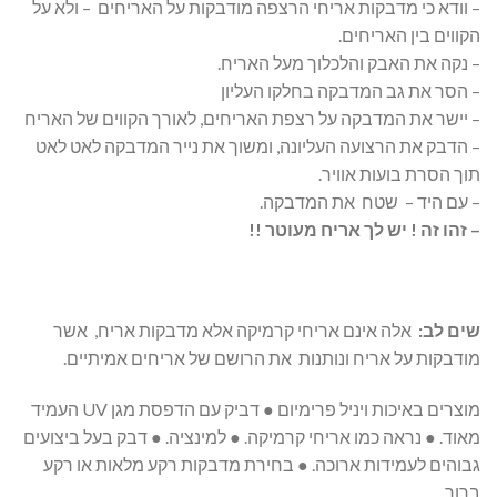
– וודא כי מדבקות אריחי הרצפה מודבקות על האריחים – ולא על
הקווים בין האריחים.
– נקה את האבק והלכלוך מעל האריח.
– הסר את גב המדבקה בחלקו העליון
– יישר את המדבקה על רצפת האריחים, לאורך הקווים של האריח
– הדבק את הרצועה העליונה, ומשוך את נייר המדבקה לאט לאט
תוך הסרת בועות אוויר.
– עם היד – שטח את המדבקה.
– זהו זה ! יש לך אריח מעוטר !!
שים
לב:
אלה אינם אריחי קרמיקה אלא מדבקות אריח, אשר
מודבקות על אריח ונותנות את הרושם של אריחים אמיתיים.
מוצרים באיכות ויניל פרימיום ● דביק עם הדפסת מגן UV העמיד
מאוד. ● נראה כמו אריחי קרמיקה. ● למינציה. ● דבק בעל ביצועים
גבוהים לעמידות ארוכה. ● בחירת מדבקות רקע מלאות או רקע
ברור.