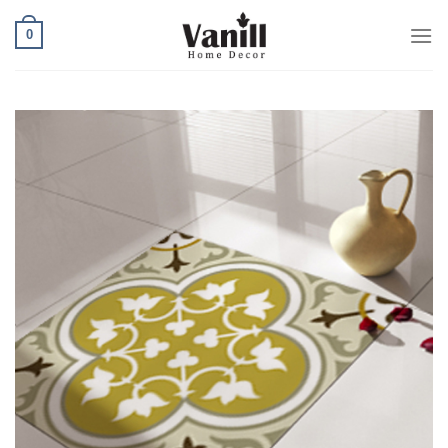
Ski
0
t
conten