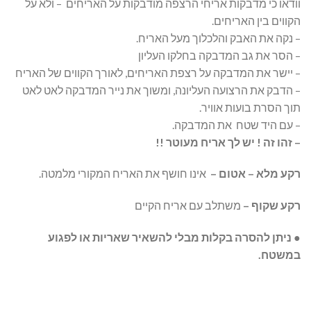
וודאו כי מדבקות אריחי הרצפה מודבקות על האריחים – ולא על
הקווים בין האריחים.
– נקה את האבק והלכלוך מעל האריח.
– הסר את גב המדבקה בחלקו העליון
– יישר את המדבקה על רצפת האריחים, לאורך הקווים של האריח
– הדבק את הרצועה העליונה, ומשוך את נייר המדבקה לאט לאט
תוך הסרת בועות אוויר.
– עם היד שטח את המדבקה.
– זהו זה ! יש לך אריח מעוטר !!
רקע מלא – אטום –
אינו חושף את האריח המקורי מלמטה.
רקע שקוף –
משתלב עם אריח הקיים
● ניתן להסרה בקלות מבלי להשאיר שאריות או לפגוע
במשטח.