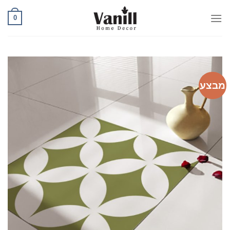
Ski
0
t
conten
מבצע