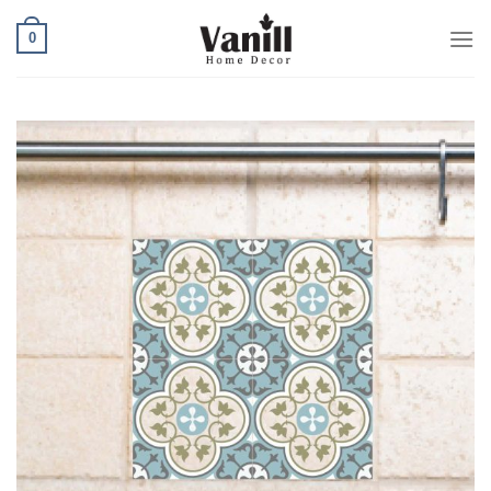
Ski
0
t
conten