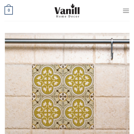
Ski
0
t
conten