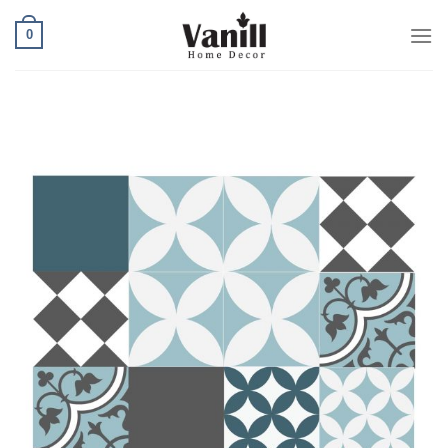
Ski
0
t
conten