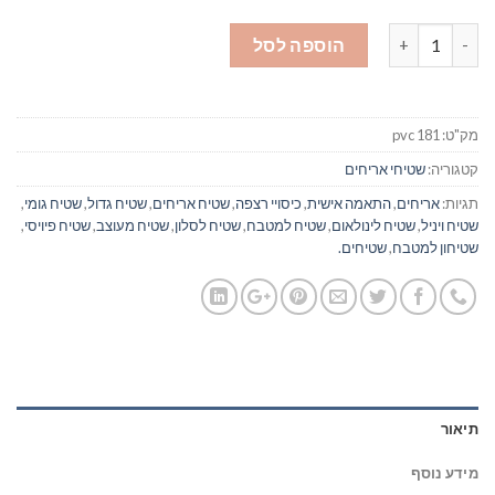
כמות של ליסבון שחור לבן - שטיח רצפה פיויסי - #182
הוספה לסל
מק"ט:
pvc 181
קטגוריה:
שטיחי אריחים
תגיות:
אריחים
,
התאמה אישית
,
כיסויי רצפה
,
שטיח אריחים
,
שטיח גדול
,
שטיח גומי
,
שטיח ויניל
,
שטיח לינולאום
,
שטיח למטבח
,
שטיח לסלון
,
שטיח מעוצב
,
שטיח פיויסי
,
שטיחון למטבח
,
שטיחים.
תיאור
מידע נוסף