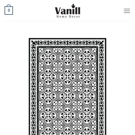
Ski
0
t
conten