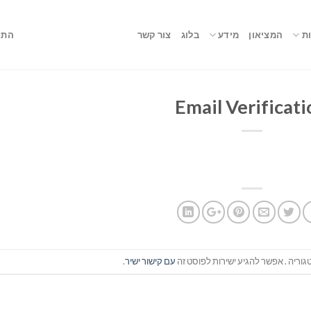
ת
המציאון
מידע
בלוג
צור קשר
התח
Email Verificat
וריה . אפשר להגיע ישירות לפוסט זה
עם קישור ישיר
.