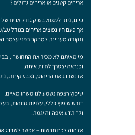
אריחים קטנים או אריחים גדולים ?
כיום, ניתן למצוא בשוק גודל אריח של 80/80 ואף יותר,
(נקודה מעניינת למחקר בפני עצמה המ
מי מאיתנו לא מכיר את התחושה , בבית
וכנראה יצטרך לחיות איתה.
אז נשדרג את הריהוט, נצבע קירות, נתל
שיפוץ רצפה נשמע לנו משהו מאיים.
דורש שיפוץ כללי, עלויות גבוהות, בעלי
ולך תדע איפה זה יגמר..
אז הנה לכם חדשות – אפשר לשדרג את 