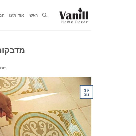
ראשי
אודותינו
חנו
מדבקות 
פורס
19
נוב