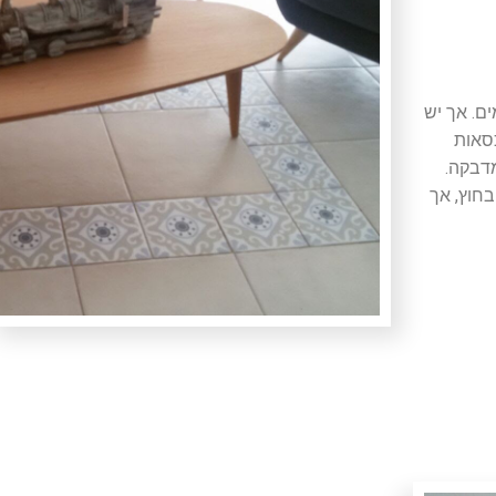
ם. אך יש
כסאות
מדבקה.
חוץ, אך