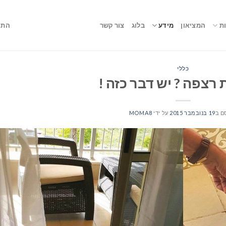
ת
המציאון
מידע
בלוג
צור קשר
התח
כללי
רצפה ? יש דבר כזה !
ם ב
19 בנובמבר 2015
על ידי
MOMA8