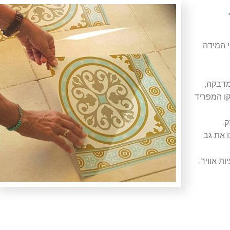
 המידה
מדבקה,
קו המפריד
.
 את גב
ת אוויר.