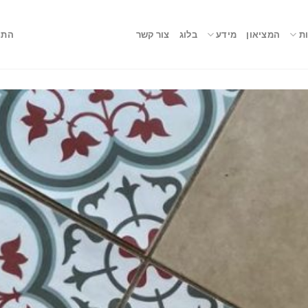
ת
המציאון
מידע
בלוג
צור קשר
התח