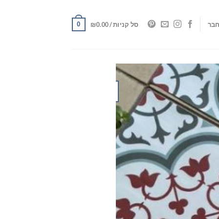
0
בר
סל קניות /
0.00
₪
17
מרץ