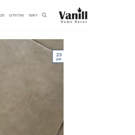
Ski
t
ראשי
אודותינו
חנו
conten
23
אוק