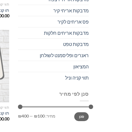
תווי קנ
תו קניה ב
מדבקות אריחי קיר
00.00
פס אריחים לקיר
מדבקות אריחים חלקות
מדבקות טפט
ראנרים ופליסמנט לשולחן
המציאון
תווי קניה וניל
סנן לפי מחיר
תווי קנ
תו קניה ב
מחיר:
₪100
—
₪400
סנן
00.00