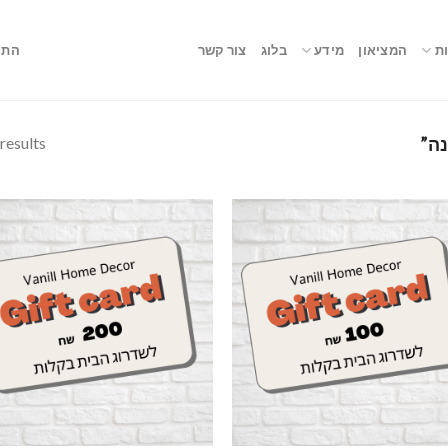
ת
המציאון
מידע
בלוג
צור קשר
התח
 results
נה”