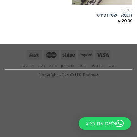
המציאון
דוגמא – שטיח פיויסי
₪
20.00
ראשי
אודותינו
חנות
המציאון
מידע
בלוג
צור קשר
Copyright 2026 ©
UX Themes
צ'אט עם נציג