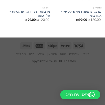
המציאון
המציאון
מדבקת רצפה דמוי פרקט עץ –
מדבקת רצפה דמוי פרקט עץ –
אלון בהיר
אלון כהה
₪
99.00
₪
120.00
₪
99.00
₪
120.00
ראשי
אודותינו
חנות
המציאון
מידע
בלוג
צור קשר
Copyright 2026 ©
UX Themes
צ'אט עם נציג