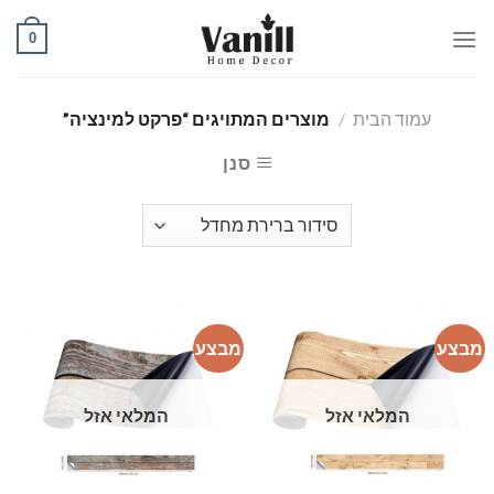
Ski
0
t
conten
עמוד הבית
/
מוצרים המתויגים “פרקט למינציה”
סנן
מבצע
מבצע
המלאי אזל
המלאי אזל