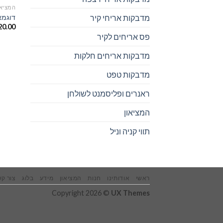
המציאו
דוגמא
מדבקות אריחי קיר
20.00
פס אריחים לקיר
מדבקות אריחים חלקות
מדבקות טפט
ראנרים ופליסמנט לשולחן
המציאון
תווי קניה וניל
ראשי
אודותינו
חנות
המציאון
מידע
בלוג
צור ק
Copyright 2026 ©
UX Themes