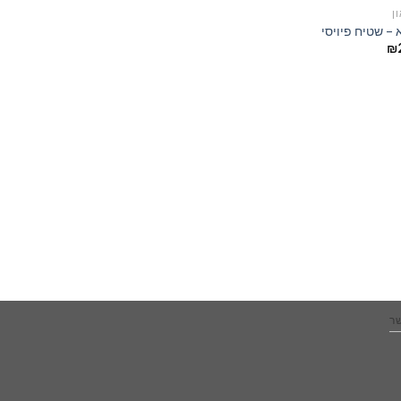
ן
 – שטיח פיויסי
₪
שר