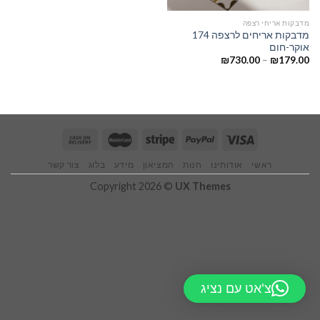
מדבקות אריחי רצפה
מדבקות אריחים לרצפה 174
אוקר-חום
₪
730.00
–
₪
179.00
ראשי
אודותינו
חנות
המציאון
מידע
בלוג
צור קשר
Copyright 2026 ©
UX Themes
צ'אט עם נציג