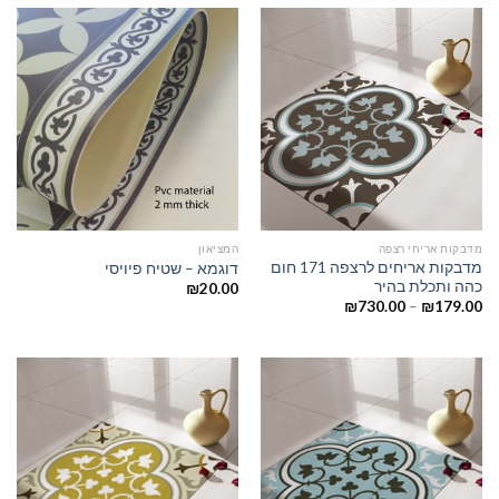
מדבקות אריחי רצפה
המציאון
מדבקות אריחים לרצפה 171 חום
דוגמא – שטיח פיויסי
כהה ותכלת בהיר
₪
20.00
₪
730.00
–
₪
179.00