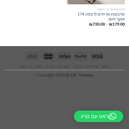
מדבקות אריחי רצפה
מדבקות אריחים לרצפה 174
אוקר-חום
₪
730.00
–
₪
179.00
ראשי
אודותינו
חנות
המציאון
מידע
בלוג
צור קשר
Copyright 2026 ©
UX Themes
צ'אט עם נציג