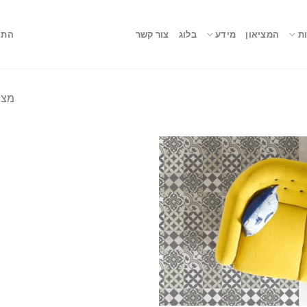
ת
המציאון
מידע
בלוג
צור קשר
התח
מצי