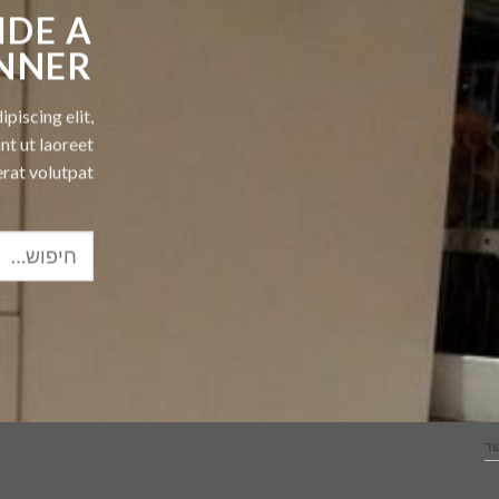
IDE A
NNER
piscing elit,
t ut laoreet
rat volutpat.
שר