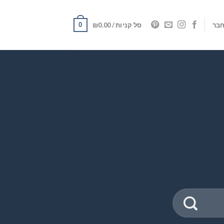
0
בר
סל קניות /
0.00
₪