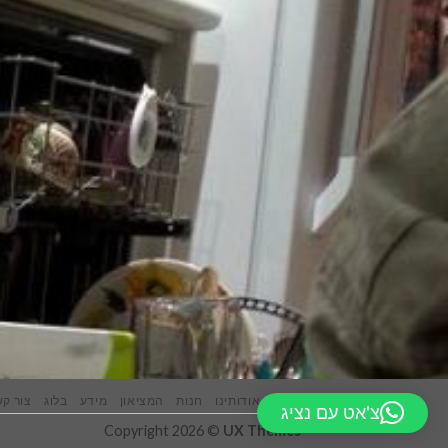
ראשי
אודותינו
חנות
המציאון
מידע
בלוג
צור ק
צ'אט עם נציג
Copyright 2026 ©
UX Themes