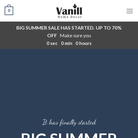
Ski
0
t
conten
BIG SUMMER SALE HAS STARTED. UP TO 70%
OFF
Make sure you
0
sec
0
min
0
hours
It has finally started