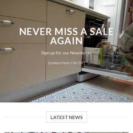
NEVER MISS A SALE
AGAIN
Sign up for our Newsletter
[contact-form-7 id=”10″]
LATEST NEWS