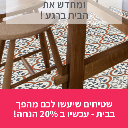
ומחדש את
הבית ברגע !
שטיחים שיעשו לכם מהפך
בבית - עכשיו ב 20% הנחה!