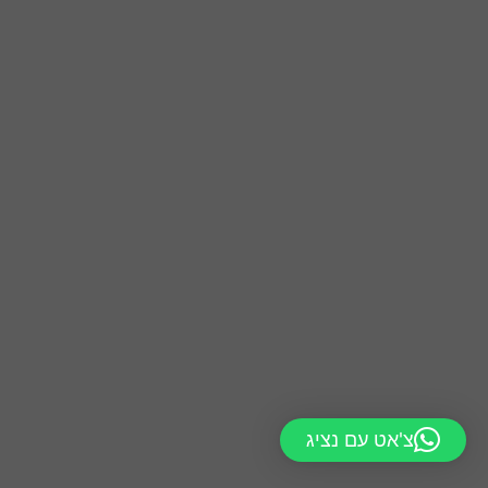
צ'אט עם נציג